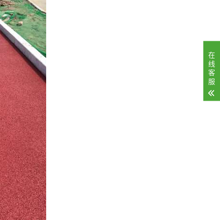
在
线
客
服