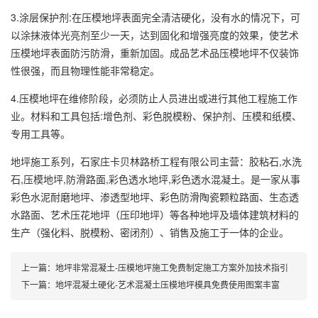
3.涂层保护剂:在压模地坪表面完全清洁硬化，没有水的情况下，可
以涂抹液体光亮剂至少一天，达到固化和增强亮度的效果，使艺术
压模地坪表面防污防滑，重新加固。成品艺术品压模地坪不仅装饰
性很强，而且物理性能非常稳定。
4.压模地坪在维修阶段，必须防止人员进出或进行其他工程施工作
业。材料和工具包括:增色剂、彩色脱模粉、保护剂、压模和纸模、
专用工具等。
地坪施工系列，石家庄卡贝林路桥工程有限公司主营：胶粘石,水洗
石,压模地坪,防滑路面,彩色透水地坪,彩色透水混凝土。是一家从事
彩色水泥耐磨地坪、渗透型地坪、彩色防滑陶瓷颗粒路面、生态透
水路面、艺术压花地坪（压印地坪）等各种地坪及墙体建筑材料的
生产（强化料、脱模粉、密闭剂）、销售及施工于一体的企业。
上一篇：
地坪非常混凝土-压模地坪施工免费制定施工方案外加技术指引
下一篇：
地坪混凝土硬化-艺术混凝土压模地坪模具免费使用图案丰富