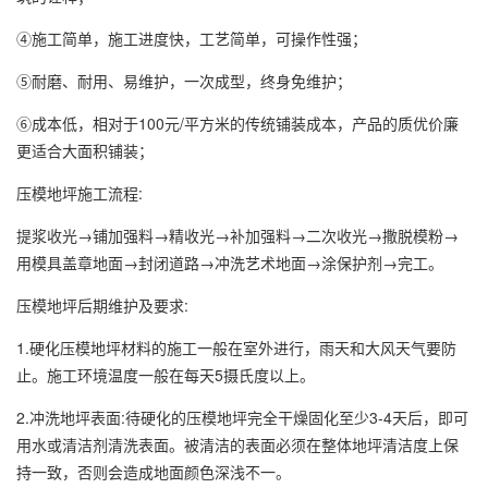
④施工简单，施工进度快，工艺简单，可操作性强；
⑤耐磨、耐用、易维护，一次成型，终身免维护；
⑥成本低，相对于100元/平方米的传统铺装成本，产品的质优价廉
更适合大面积铺装；
压模地坪施工流程:
提浆收光→铺加强料→精收光→补加强料→二次收光→撒脱模粉→
用模具盖章地面→封闭道路→冲洗艺术地面→涂保护剂→完工。
压模地坪后期维护及要求:
1.硬化压模地坪材料的施工一般在室外进行，雨天和大风天气要防
止。施工环境温度一般在每天5摄氏度以上。
2.冲洗地坪表面:待硬化的压模地坪完全干燥固化至少3-4天后，即可
用水或清洁剂清洗表面。被清洁的表面必须在整体地坪清洁度上保
持一致，否则会造成地面颜色深浅不一。