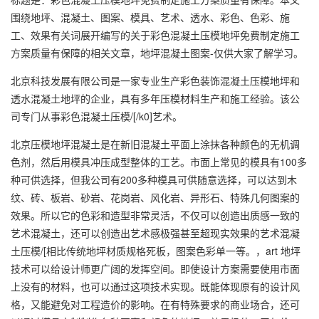
围绕地坪、混凝土、图案、模具、艺术、透水、彩色、色彩、施
工、效果有关词展开编写的关于彩色混凝土压模地坪免费制定施工
方案质量有保障的相关文章，地坪混凝土图案-仅供大家了解学习。
北京科技发展有限公司是一家专业生产彩色装饰混凝土压模地坪和
透水混凝土地坪的企业，具有多年压模材料生产和施工经验。该公
司专门从事彩色混凝土压模/[/k0]艺术。
北京压模地坪混凝土是在新旧混凝土平面上涂抹各种颜色的无机调
色剂，然后用模具冲压成型整体的工艺。市面上常见的模具有100多
种可供选择，但我公司有200多种模具可供随意选择，可以达到木
纹、砖、板岩、砂岩、花岗岩、风化岩、异形石、特殊几何图案的
效果。所以它的色彩和造型非常灵活，不仅可以创造出质感一致的
艺术混凝土，还可以创造出艺术感极强甚至超现实效果的艺术混凝
土压模/[相比传统地坪材质规格死板，图案色彩单一等。，art 地坪
技术可以给设计师更广阔的发挥空间。即使设计方案需要使用市面
上没有的材料，也可以通过这项技术实现。既能体现原有的设计风
格，又能避免对工程造价的影响。在有特殊要求的商业场合，还可