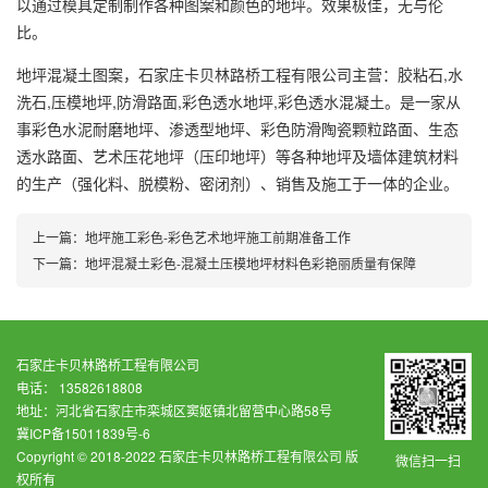
以通过模具定制制作各种图案和颜色的地坪。效果极佳，无与伦
比。
地坪混凝土图案，石家庄卡贝林路桥工程有限公司主营：胶粘石,水
洗石,压模地坪,防滑路面,彩色透水地坪,彩色透水混凝土。是一家从
事彩色水泥耐磨地坪、渗透型地坪、彩色防滑陶瓷颗粒路面、生态
透水路面、艺术压花地坪（压印地坪）等各种地坪及墙体建筑材料
的生产（强化料、脱模粉、密闭剂）、销售及施工于一体的企业。
上一篇：
地坪施工彩色-彩色艺术地坪施工前期准备工作
下一篇：
地坪混凝土彩色-混凝土压模地坪材料色彩艳丽质量有保障
石家庄卡贝林路桥工程有限公司
电话： 13582618808
地址：河北省石家庄市栾城区窦妪镇北留营中心路58号
冀ICP备15011839号-6
Copyright © 2018-2022 石家庄卡贝林路桥工程有限公司 版
微信扫一扫
权所有